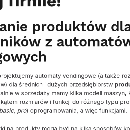
 firmie!
nie produktów dl
ników z automató
gowych
rojektujemy automaty vendingowe (a także r
) dla średnich i dużych przedsiębiorstw
produ
ualnie w sprzedaży mamy kilka modeli maszyn, 
kątem rozmiarów i funkcji do różnego typu pr
basic
,
pro
) oprogramowania, a więc funkcjami.
i na produkty mogą być na kilka sposobów ko