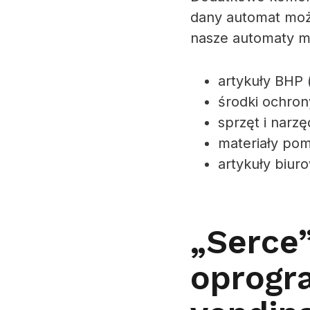
dany automat moż
nasze automaty 
artykuły BHP (
środki ochron
sprzęt i narzę
materiały pom
artykuły biur
„Serce”
oprogr