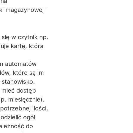
 na
ki magazynowej i
się w czytnik np.
je kartę, która
em automatów
ów, które są im
 stanowisko.
 mieć dostęp
p. miesięcznie).
potrzebnej ilości.
odzielić ogół
należność do