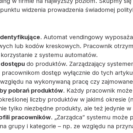
ing w firmie na najwyższy poziom. Skupmy się
 punktu widzenia prowadzenia świadomej polity
identyfikujące
. Automat vendingowy wyposaża 
owych lub kodów kreskowych. Pracownik otrzymu
 korzystanie z systemu automatów.
e dostępu
do produktów. Zarządzający system
pracownikom dostęp wyłącznie do tych artykuł
 względu na wykonywaną pracę czy zajmowane
czby pobrań produktów
. Każdy pracownik może
określonej liczby produktów w jakimś okresie (n
ie tylko niezbędne produkty, ale też jedynie w 
ofili pracowników
. „Zarządca” systemu może p
a grupy i kategorie – np. ze względu na przy