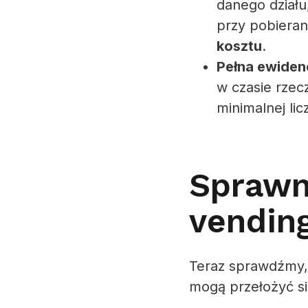
danego działu
przy pobiera
kosztu
.
Pełna ewidenc
w czasie rzecz
minimalnej li
Sprawn
vendin
Teraz sprawdźmy, 
mogą przełożyć si