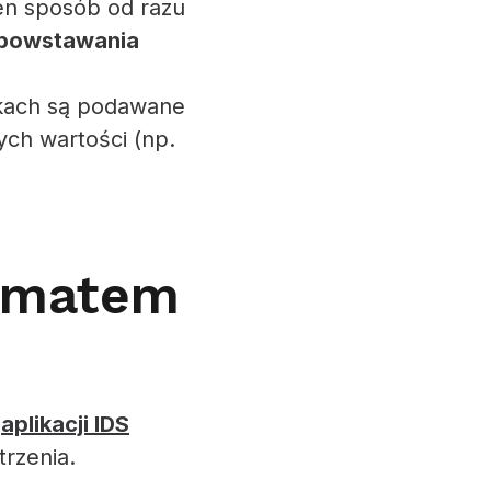
en sposób od razu
 powstawania
ikach są podawane
ych wartości (np.
tomatem
i
aplikacji IDS
rzenia.