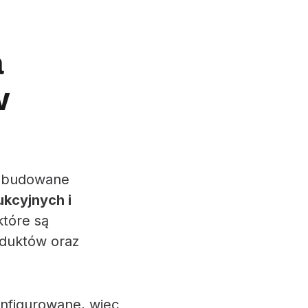
a
w
ozbudowane
kcyjnych i
które są
oduktów oraz
nfigurowane, więc