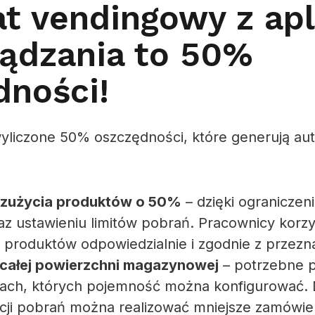
t vendingowy z apl
ządzania to 50%
dności!
wyliczone 50% oszczędności, które generują au
zużycia produktów o 50%
– dzięki ograniczen
z ustawieniu limitów pobrań. Pracownicy korzy
produktów odpowiedzialnie i zgodnie z przezn
 całej powierzchni magazynowej
– potrzebne p
ach, których pojemność można konfigurować. D
cji pobrań można realizować mniejsze zamówie