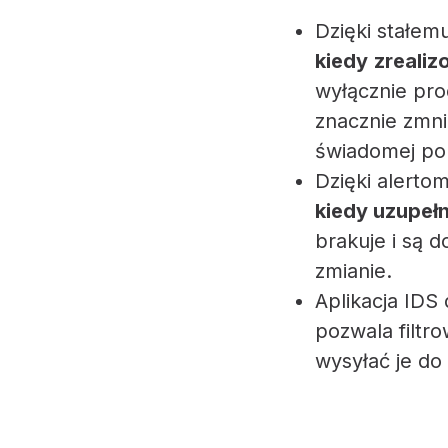
Dzięki stałe
kiedy
zreali
wyłącznie pro
znacznie zmni
świadomej pol
Dzięki alerto
kiedy uzupeł
brakuje i są 
zmianie.
Aplikacja IDS
pozwala filtr
wysyłać je do