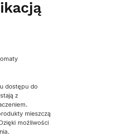
ikacją
tomaty
iu dostępu do
stają z
aczeniem.
rodukty mieszczą
zięki możliwości
nia.