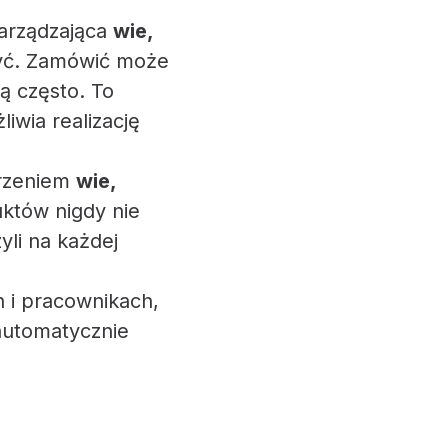
arządzająca
wie,
być. Zamówić może
ą często. To
iwia realizację
trzeniem
wie,
uktów nigdy nie
yli na każdej
h i pracownikach,
automatycznie
!