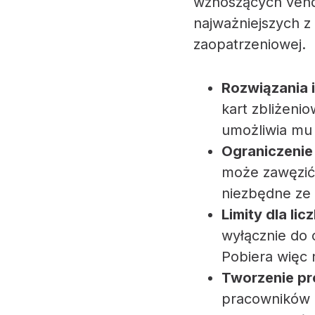
wznoszących vend
najważniejszych z
zaopatrzeniowej.
Rozwiązania 
kart zbliżeni
umożliwia mu
Ograniczeni
może zawęzić 
niezbędne ze
Limity dla li
wyłącznie do 
Pobiera więc n
Tworzenie pr
pracowników n