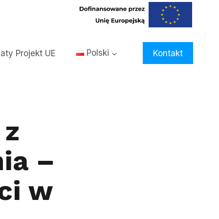
aty Projekt UE
Polski
Kontakt
 z
ia –
ci w