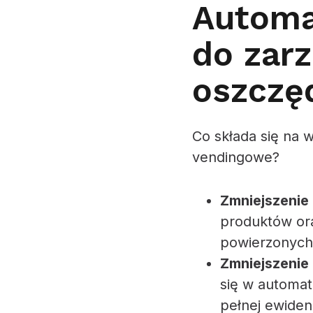
Automa
do zar
oszczę
Co składa się na 
vendingowe?
Zmniejszenie
produktów ora
powierzonych 
Zmniejszenie
się w automat
pełnej ewiden