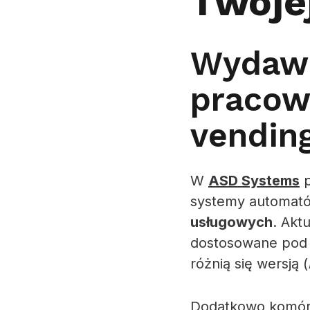
Twojej
Wydawa
pracow
vendin
W
ASD Systems
p
systemy automatów
usługowych
. Akt
dostosowane pod 
różnią się wersją (
Dodatkowo komórk