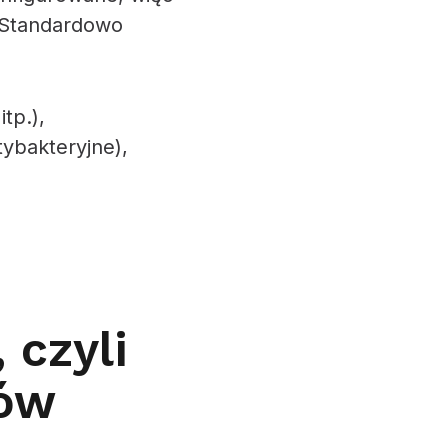
 Standardowo
tp.),
tybakteryjne),
 czyli
ów