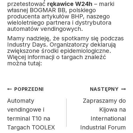
przetestować
rękawice W24h
– marki
własnej BOGMAR BB, polskiego
producenta artykułów BHP, naszego
wieloletniego partnera i dystrybutora
automatów vendingowych.
Mamy nadzieję, że spotkamy się podczas
Industry Days. Organizatorzy deklarują
zwiększone środki epidemiologiczne.
Więcej informacji o targach znaleźć
można tutaj:
Nawigacja
POPRZEDNI
NASTĘPNY
wpisu
Automaty
Zapraszamy do
vendingowe i
Kijowa na
terminal T10 na
International
Targach TOOLEX
Industrial Forum