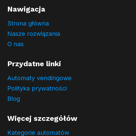
a
Nawigacja
P
r
Strona główna
y
w
Nasze rozwiązania
a
O nas
t
n
Przydatne linki
o
ś
Automaty vendingowe
c
i
Polityka prywatności
Blog
Więcej szczegółów
Kategorie automatów