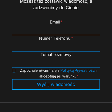
Możesz też zostawić wiadomość, a
zadzwonimy do Ciebie.
Email
*
Numer Telefonu
*
Temat rozmowy
P
Zapoznałem(-am) się z
Polityką Prywatności
i
o
akceptuję jej warunki.
*
l
Wyślij wiadomość
i
t
y
k