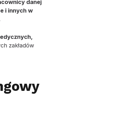
acownicy danej
ie i innych w
.
 medycznych,
ych zakładów
ingowy