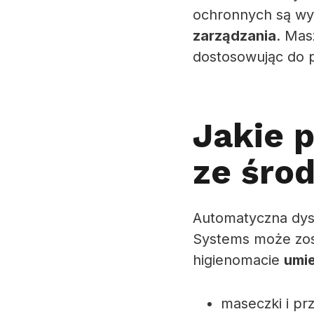
ochronnych są wy
zarządzania
. Mas
dostosowując do po
Jakie 
ze śro
Automatyczna dys
Systems może zos
higienomacie
umie
maseczki i pr