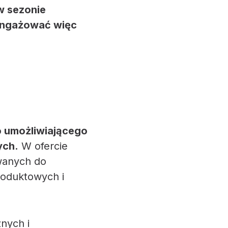
w sezonie
aangażować więc
 umożliwiającego
ych.
W ofercie
wanych do
roduktowych i
nych i