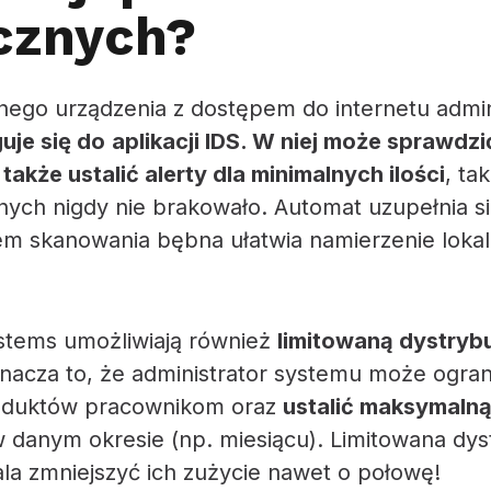
icznych?
ego urządzenia z dostępem do internetu admin
guje się do
aplikacji IDS. W niej może sprawdzi
akże ustalić alerty dla minimalnych ilości
, ta
nych nigdy nie brakowało. Automat uzupełnia si
m skanowania bębna ułatwia namierzenie lokali
tems umożliwiają również
limitowaną dystryb
znacza to, że administrator systemu może ogran
oduktów pracownikom oraz
ustalić maksymalną
 danym okresie (np. miesiącu). Limitowana dy
la zmniejszyć ich zużycie nawet o połowę!