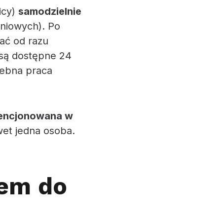
icy)
samodzielnie
eniowych). Po
ać od razu
y są dostępne 24
zebna praca
encjonowana w
et jedna osoba.
tem do