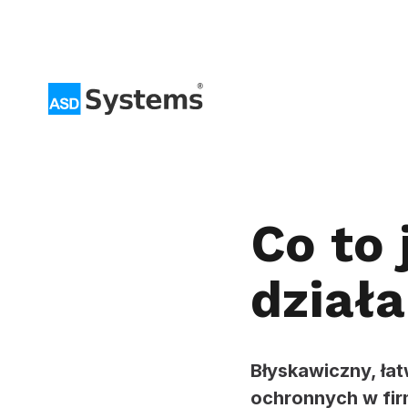
Przejdź
do
treści
Co to 
działa
Błyskawiczny, ła
ochronnych w firm