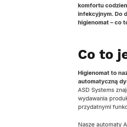
komfortu codzien
infekcyjnym. Do 
higienomat – co t
Co to j
Higienomat to n
automatyczną dys
ASD Systems znaj
wydawania produkt
przydatnymi funk
Nasze automaty AS