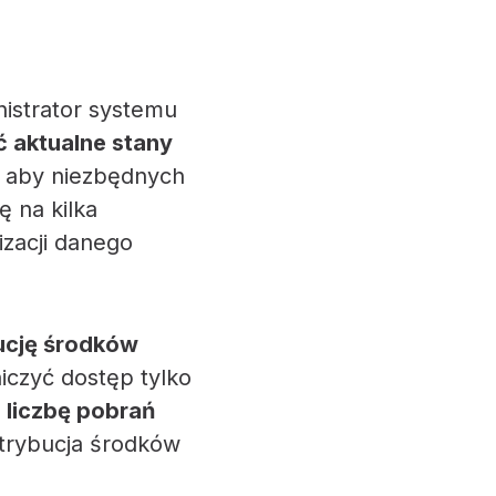
istrator systemu
ć aktualne stany
k aby niezbędnych
ę na kilka
zacji danego
ucję środków
iczyć dostęp tylko
 liczbę pobrań
strybucja środków