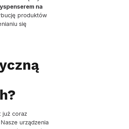
 dyspenserem na
ybucję produktów
nianiu się
tyczną
ch?
 już coraz
. Nasze urządzenia