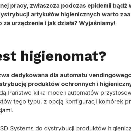
nej pracy, zwłaszcza podczas epidemii bądź 
dystrybucji artykułów higienicznych warto z
o za urządzenie i jak działa? Wyjaśniamy!
est higienomat?
azwa dedykowana dla automatu vendingowego
trybucję produktów ochronnych i higieniczn
dą Państwo kilka modeli automatów przystoso
ów tego typu, z opcją konfiguracji komórek p
cjami.
D Systems do dystrybucji produktów higienicz