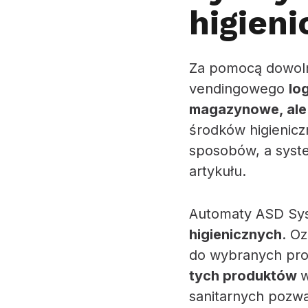
higien
Za pomocą dowoln
vendingowego
lo
magazynowe, ale t
środków higienicz
sposobów, a syste
artykułu.
Automaty ASD Sys
higienicznych
. O
do wybranych pr
tych produktów
w
sanitarnych pozwa