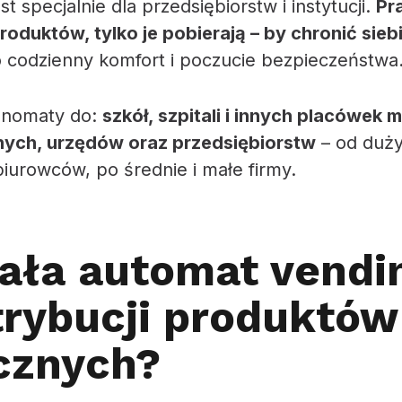
 specjalnie dla przedsiębiorstw i instytucji.
Pr
roduktów, tylko je pobierają – by chronić sieb
 codzienny komfort i poczucie bezpieczeństwa
enomaty do:
szkół, szpitali i innych placówek
znych, urzędów oraz przedsiębiorstw
– od duż
iurowców, po średnie i małe firmy.
iała automat vend
trybucji produktów
icznych?