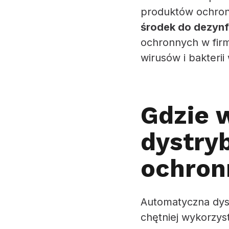
produktów ochro
środek do dezynf
ochronnych w firm
wirusów i bakteri
Gdzie 
dystry
ochron
Automatyczna dys
chętniej wykorzys