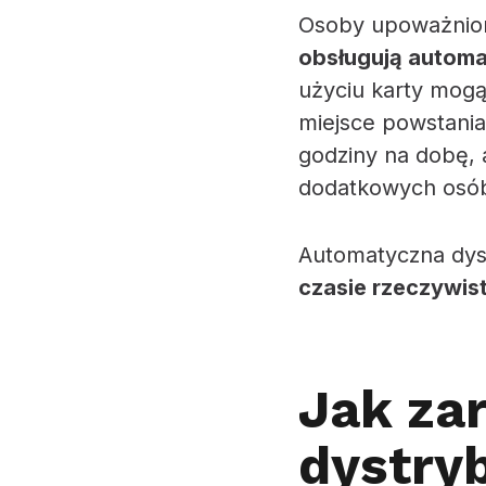
Osoby upoważnion
obsługują automa
użyciu karty mogą
miejsce powstania 
godziny na dobę, 
dodatkowych osó
Automatyczna dyst
czasie rzeczywis
Jak za
dystry