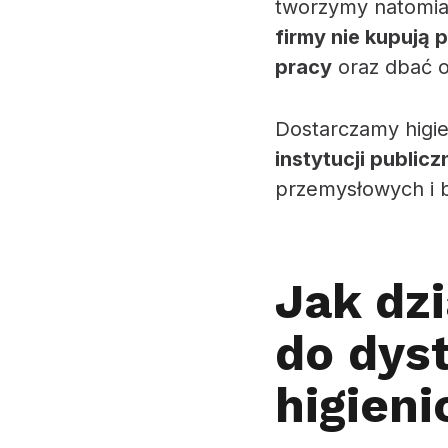
tworzymy natomiast
firmy nie kupują p
pracy
oraz dbać o
Dostarczamy higi
instytucji public
przemysłowych i b
Jak dz
do dys
higien