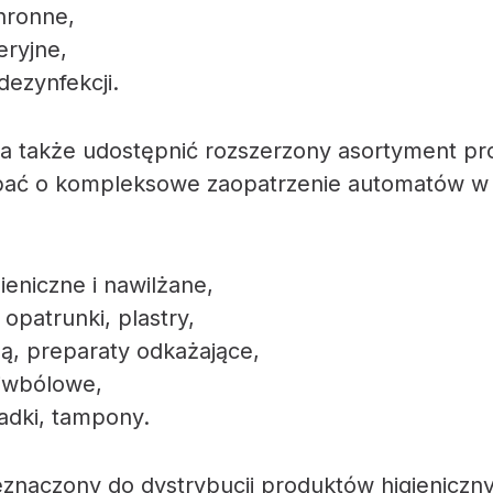
chronne,
eryjne,
dezynfekcji.
 także udostępnić rozszerzony asortyment p
dbać o kompleksowe zaopatrzenie automatów w 
gieniczne i nawilżane,
 opatrunki, plastry,
ą, preparaty odkażające,
ciwbólowe,
adki, tampony.
naczony do dystrybucji produktów higieniczny