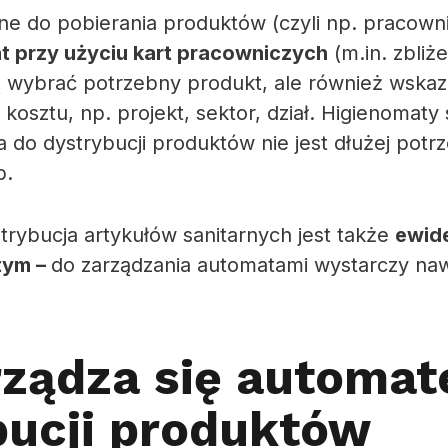
e do pobierania produktów (czyli np. pracown
t przy użyciu kart pracowniczych
(m.in. zbliż
 wybrać potrzebny produkt, ale również wskaz
kosztu, np. projekt, sektor, dział. Higienomat
a do dystrybucji produktów nie jest dłużej potr
b.
rybucja artykułów sanitarnych jest także
ewid
tym –
do zarządzania automatami wystarczy naw
rządza się automa
bucji produktów