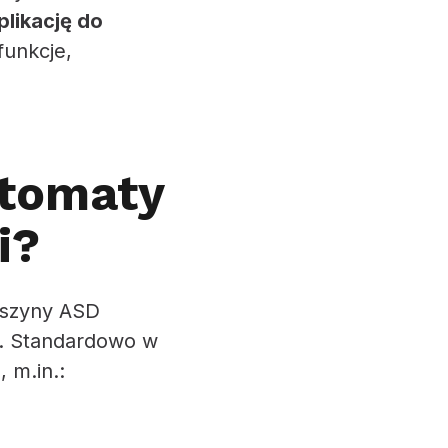
likację do
funkcje,
utomaty
i?
aszyny ASD
ń. Standardowo w
j
, m.in.: