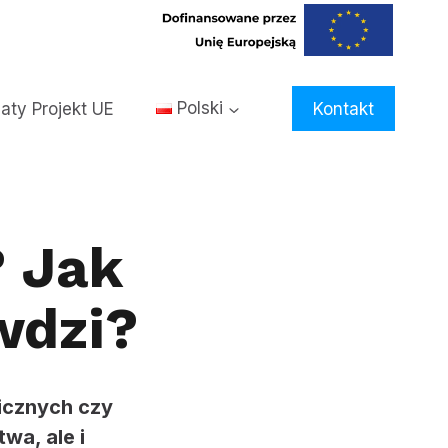
aty Projekt UE
Polski
Kontakt
? Jak
awdzi?
icznych czy
wa, ale i