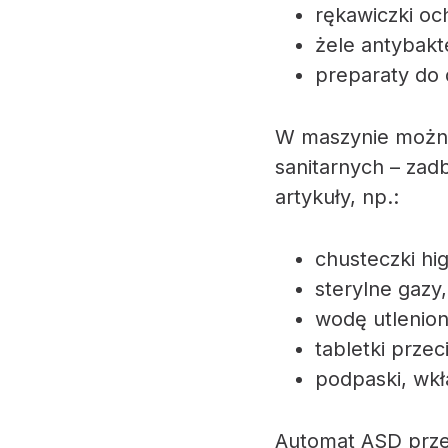
rękawiczki o
żele antybakt
preparaty do 
W maszynie można
sanitarnych – za
artykuły, np.:
chusteczki hi
sterylne gazy,
wodę utlenion
tabletki prze
podpaski, wkł
Automat ASD przez