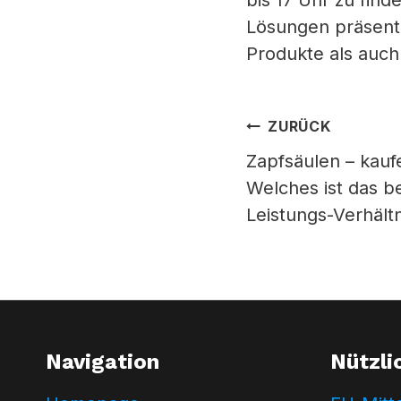
bis 17 Uhr zu fin
Lösungen präsenti
Produkte als auch
Beitrag
ZURÜCK
Zapfsäulen – kauf
Welches ist das b
Leistungs-Verhältn
Navigation
Nützli