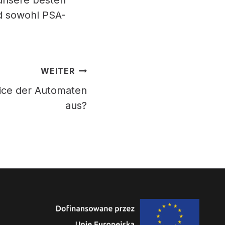
 unsere besten
d sowohl PSA-
WEITER
vice der Automaten
aus?