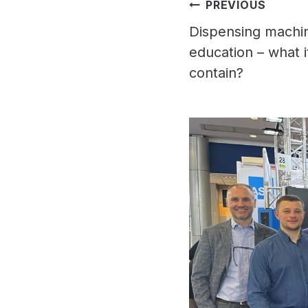
Post
PREVIOUS
Dispensing machin
navigat
education – what 
contain?