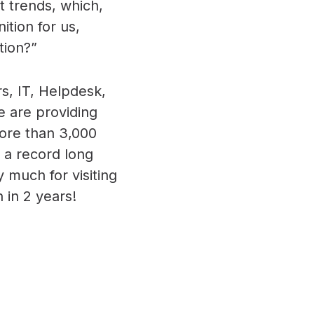
t trends, which,
ition for us,
tion?”
s, IT, Helpdesk,
e are providing
more than 3,000
h a record long
 much for visiting
 in 2 years!