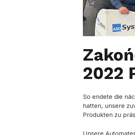
Zakoń
2022 
So endete die nä
hatten, unsere z
Produkten zu präs
Unsere Automaten 