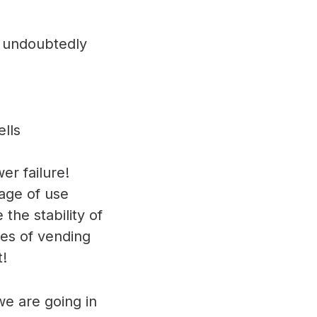
h undoubtedly
ells
er failure!
tage of use
the stability of
pes of vending
t!
we are going in