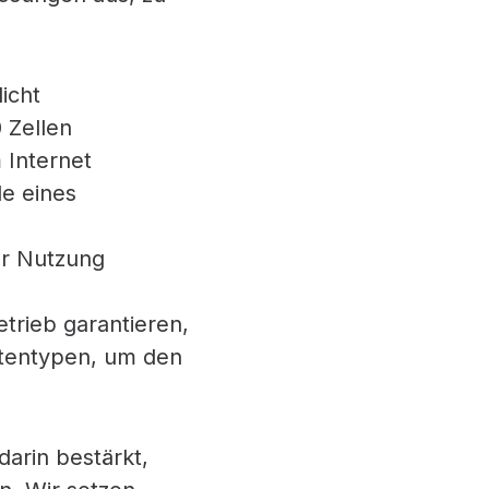
icht
 Zellen
 Internet
le eines
er Nutzung
etrieb garantieren,
atentypen, um den
arin bestärkt,