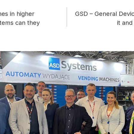
es in higher
GSD – General Devic
ion
items can they
it an