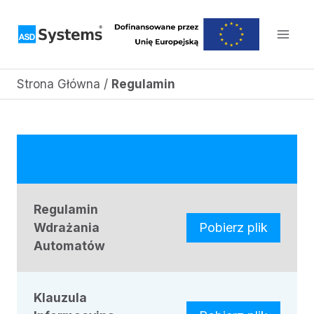
Przejdź
do
treści
Strona Główna
/
Regulamin
Regulamin
Wdrażania
Pobierz plik
Automatów
Klauzula