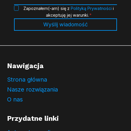
P
Zapoznałem(-am) się z
Polityką Prywatności
i
o
akceptuję jej warunki.
*
l
Wyślij wiadomość
i
t
y
k
a
Nawigacja
P
r
Strona główna
y
w
Nasze rozwiązania
a
O nas
t
n
Przydatne linki
o
ś