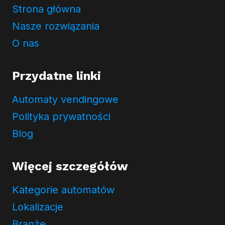
Strona główna
y
w
Nasze rozwiązania
a
O nas
t
n
Przydatne linki
o
ś
Automaty vendingowe
c
i
Polityka prywatności
Blog
Więcej szczegółów
Kategorie automatów
Lokalizacje
Branże