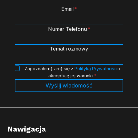
Email
*
Numer Telefonu
*
Temat rozmowy
P
Zapoznałem(-am) się z
Polityką Prywatności
i
o
akceptuję jej warunki.
*
l
Wyślij wiadomość
i
t
y
k
a
Nawigacja
P
r