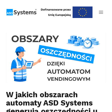
Przejdź
do
treści
W jakich obszarach
automaty ASD Systems
generują oszczędności u