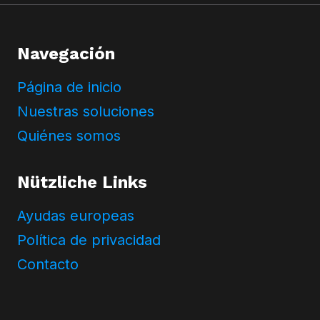
y
k
a
Navegación
P
r
Página de inicio
y
w
Nuestras soluciones
a
Quiénes somos
t
n
Nützliche Links
o
ś
Ayudas europeas
c
i
Política de privacidad
Contacto