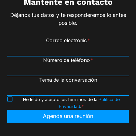
Mantente en contacto
Déjanos tus datos y te responderemos lo antes
posible.
Correo electrónic
*
Número de teléfono
*
Tema de la conversación
P
He leído y acepto los términos de la
Política de
o
Privacidad
.
*
l
Agenda una reunión
i
t