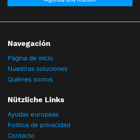
i
t
y
k
a
Navegación
P
r
Página de inicio
y
w
Nuestras soluciones
a
Quiénes somos
t
n
Nützliche Links
o
ś
Ayudas europeas
c
i
Política de privacidad
Contacto